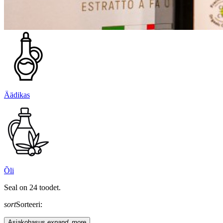
Äädikas
Õli
Seal on 24 toodet.
sort
Sorteeri:
Asjakohasus
expand_more