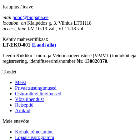
Kauplus / teave
mail
pood@biopapa.ee
location_on
Klaipėdos g. 3, Vilnius LT01118
access_time
I-V 10-19 val., VI 11-18 val.
Kehtiv mahesertifikaat:
LT-EKO-001
(Laadi alla)
Leedu Riikliku Toidu- ja Veterinaarteenistuse (VMVT) toidukäitleja
registreering, identifitseerimisnumber
Nr. 130020370.
Toodet
Meist
Privaatsustingimused
Ostu-müügi tingimused
Võta ühendust
Retseptid
Artiklid
Meie ettevõte
Kohaletoimetamine
Lojaalsusprogramm