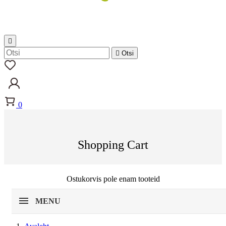


Otsi
0
Shopping Cart
Ostukorvis pole enam tooteid
MENU