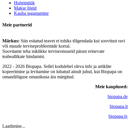
Hulgimüük
Makse liigid
Kauba tagastamine
Meie partnerid
Märkus:
Siin esitatud teavet ei tohiks tõlgendada kui soovitust ravi
või muude terviseprobleemide korral.
Soovitame teha isiklikke terviseotsuseid pärast erinevate
teabeallikate hindamist.
2022 - 2026 Biopapa. Sellel kodulehel oleva info ja artiklite
kopeerimine ja levitamine on lubatud ainult juhul, kui Biopapa on
omandiõiguse omanikuna ära märgitud.
Meie kauplused:
biopapa.de
biopapa.lt
biopapa.lv
Laadimine...