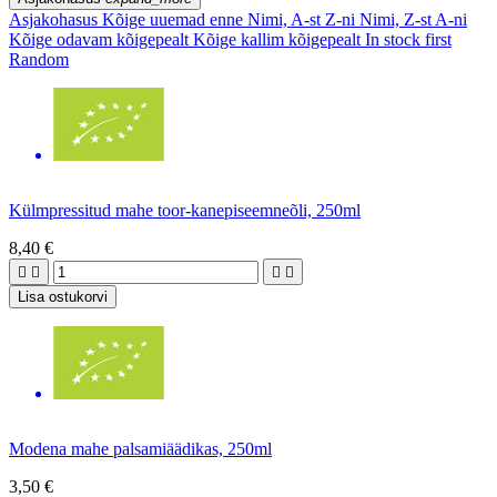
Asjakohasus
Kõige uuemad enne
Nimi, A-st Z-ni
Nimi, Z-st A-ni
Kõige odavam kõigepealt
Kõige kallim kõigepealt
In stock first
Random
Külmpressitud mahe toor-kanepiseemneõli, 250ml
8,40 €




Lisa ostukorvi
Modena mahe palsamiäädikas, 250ml
3,50 €