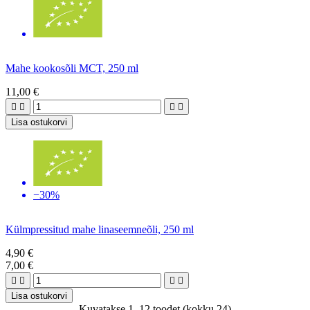
Mahe kookosõli MCT, 250 ml
11,00 €




Lisa ostukorvi
−30%
Külmpressitud mahe linaseemneõli, 250 ml
4,90 €
7,00 €




Lisa ostukorvi
Kuvatakse 1–12 toodet (kokku 24)