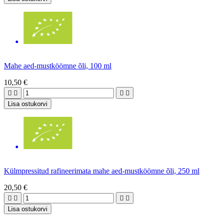
Mahe aed-mustköömne õli, 100 ml
10,50 €




Lisa ostukorvi
Külmpressitud rafineerimata mahe aed-mustköömne õli, 250 ml
20,50 €




Lisa ostukorvi