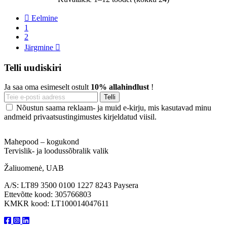

Eelmine
1
2
Järgmine

Telli uudiskiri
Ja saa oma esimeselt ostult
10% allahindlust
!
Nõustun saama reklaam- ja muid e-kirju, mis kasutavad minu
andmeid privaatsustingimustes kirjeldatud viisil.
Mahepood – kogukond
Tervislik- ja loodussõbralik valik
Žaliuomenė, UAB
A/S: LT89 3500 0100 1227 8243 Paysera
Ettevõtte kood: 305766803
KMKR kood: LT100014047611