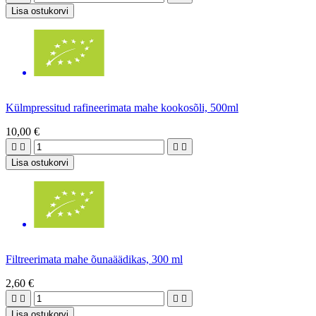
Lisa ostukorvi
Külmpressitud rafineerimata mahe kookosõli, 500ml
10,00 €




Lisa ostukorvi
Filtreerimata mahe õunaäädikas, 300 ml
2,60 €




Lisa ostukorvi