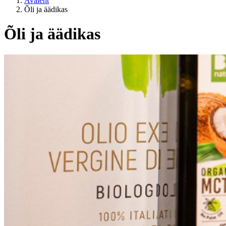
Avaleht
Õli ja äädikas
Õli ja äädikas
Kategooriad
ELUSTIIL
EL sisene / EL väline?
Hind