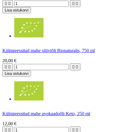




Lisa ostukorvi
Külmpressitud mahe oliiviõli Bionaturalis, 750 ml
20,00 €




Lisa ostukorvi
Külmpressitud mahe avokaadoõli Keto, 250 ml
12,00 €



