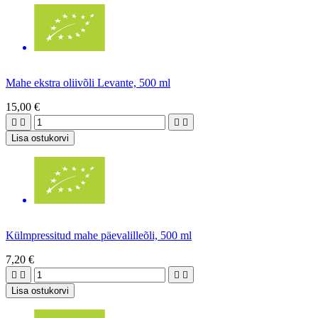
Mahe ekstra oliivõli Levante, 500 ml
15,00 €




Lisa ostukorvi
Külmpressitud mahe päevalilleõli, 500 ml
7,20 €




Lisa ostukorvi