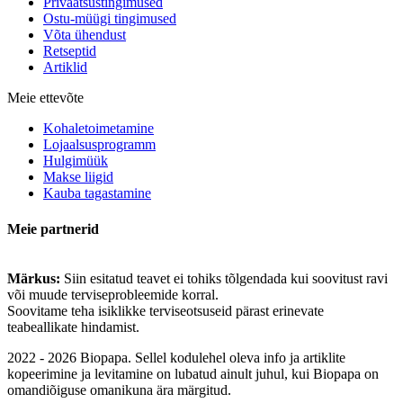
Privaatsustingimused
Ostu-müügi tingimused
Võta ühendust
Retseptid
Artiklid
Meie ettevõte
Kohaletoimetamine
Lojaalsusprogramm
Hulgimüük
Makse liigid
Kauba tagastamine
Meie partnerid
Märkus:
Siin esitatud teavet ei tohiks tõlgendada kui soovitust ravi
või muude terviseprobleemide korral.
Soovitame teha isiklikke terviseotsuseid pärast erinevate
teabeallikate hindamist.
2022 - 2026 Biopapa. Sellel kodulehel oleva info ja artiklite
kopeerimine ja levitamine on lubatud ainult juhul, kui Biopapa on
omandiõiguse omanikuna ära märgitud.