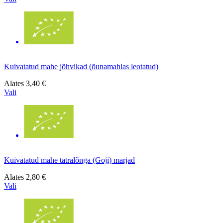
Kuivatatud mahe jõhvikad (õunamahlas leotatud)
Alates
3,40 €
Vali
Kuivatatud mahe tatralõnga (Goji) marjad
Alates
2,80 €
Vali