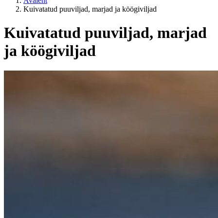
Avaleht
Kuivatatud puuviljad, marjad ja köögiviljad
Kuivatatud puuviljad, marjad
ja köögiviljad
Kategooriad
ELUSTIIL
EL sisene / EL väline?
Hind