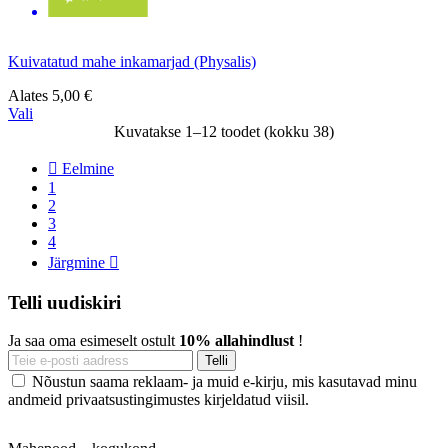
Kuivatatud mahe inkamarjad (Physalis)
Alates
5,00 €
Vali
Kuvatakse 1–12 toodet (kokku 38)

Eelmine
1
2
3
4
Järgmine

Telli uudiskiri
Ja saa oma esimeselt ostult
10% allahindlust
!
Nõustun saama reklaam- ja muid e-kirju, mis kasutavad minu
andmeid privaatsustingimustes kirjeldatud viisil.