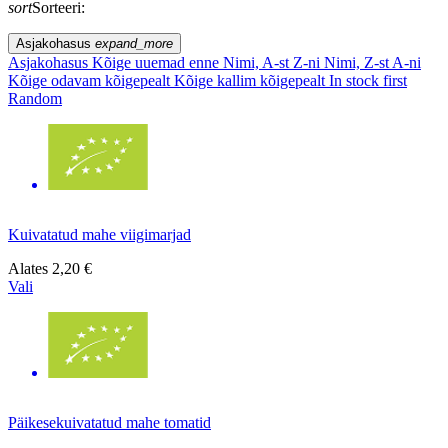
sort
Sorteeri:
Asjakohasus
expand_more
Asjakohasus
Kõige uuemad enne
Nimi, A-st Z-ni
Nimi, Z-st A-ni
Kõige odavam kõigepealt
Kõige kallim kõigepealt
In stock first
Random
Kuivatatud mahe viigimarjad
Alates
2,20 €
Vali
Päikesekuivatatud mahe tomatid