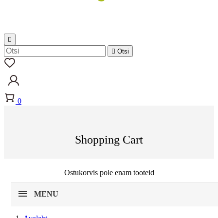


Otsi
0
Shopping Cart
Ostukorvis pole enam tooteid
MENU