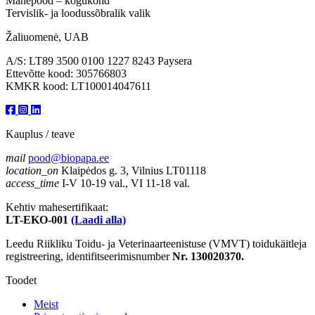
Mahepood – kogukond
Tervislik- ja loodussõbralik valik
Žaliuomenė, UAB
A/S: LT89 3500 0100 1227 8243 Paysera
Ettevõtte kood: 305766803
KMKR kood: LT100014047611
Kauplus / teave
mail
pood@biopapa.ee
location_on
Klaipėdos g. 3, Vilnius LT01118
access_time
I-V 10-19 val., VI 11-18 val.
Kehtiv mahesertifikaat:
LT-EKO-001
(Laadi alla)
Leedu Riikliku Toidu- ja Veterinaarteenistuse (VMVT) toidukäitleja
registreering, identifitseerimisnumber
Nr. 130020370.
Toodet
Meist