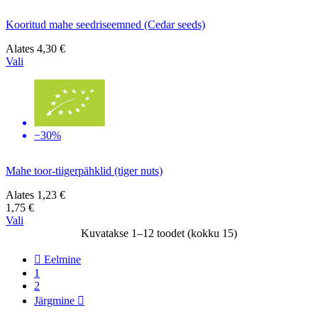
Kooritud mahe seedriseemned (Cedar seeds)
Alates
4,30 €
Vali
−30%
Mahe toor-tiigerpähklid (tiger nuts)
Alates
1,23 €
1,75 €
Vali
Kuvatakse 1–12 toodet (kokku 15)

Eelmine
1
2
Järgmine
