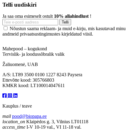
Telli uudiskiri
Ja saa oma esimeselt ostult
10% allahindlust
!
Nõustun saama reklaam- ja muid e-kirju, mis kasutavad minu
andmeid privaatsustingimustes kirjeldatud viisil.
Mahepood – kogukond
Tervislik- ja loodussõbralik valik
Žaliuomenė, UAB
A/S: LT89 3500 0100 1227 8243 Paysera
Ettevõtte kood: 305766803
KMKR kood: LT100014047611
Kauplus / teave
mail
pood@biopapa.ee
location_on
Klaipėdos g. 3, Vilnius LT01118
access_time
I-V 10-19 val., VI 11-18 val.