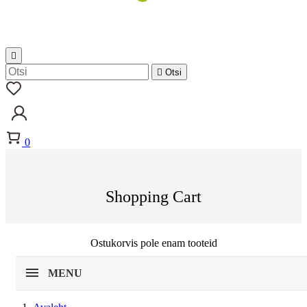


Otsi
0
Shopping Cart
Ostukorvis pole enam tooteid
MENU