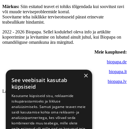
Märkus:
Siin esitatud teavet ei tohiks tõlgendada kui soovitust ravi
või muude terviseprobleemide korral.
Soovitame teha isiklikke terviseotsuseid pärast erinevate
teabeallikate hindamist.
2022 - 2026 Biopapa. Sellel kodulehel oleva info ja artiklite
kopeerimine ja levitamine on lubatud ainult juhul, kui Biopapa on
omandiõiguse omanikuna ära märgitud.
Meie kauplused:
biopapa.de
biopapa.lt
×
See veebisait kasutab
biopapa.lv
küpsiseid
Laadimine...
Kasutame küpsiseid sisu, reklaamide
isikupärastamiseks ja liikluse
analüüsimiseks. Samuti jagame teavet meie
saidi kasutamise kohta oma reklaami- ja
analüüsipartneritega, kes võivad seda
kombineerida muu teabega, mille olete
neile esitanud või mille nad on kogunud teie