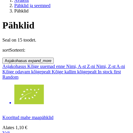
Avaleht
Pähklid ja seemned
Pähklid
Pähklid
ELUSTIIL
Seal on 15 toodet.
sort
Sorteeri:
EL sisene / EL väline?
Asjakohasus
expand_more
Hind
Asjakohasus
Kõige uuemad enne
Nimi, A-st Z-ni
Nimi, Z-st A-ni
Kõige odavam kõigepealt
Kõige kallim kõigepealt
In stock first
Random
Kooritud mahe maapähklid
Alates
1,10 €
Vali