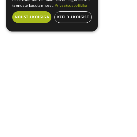
teenuste kasutamisest.
Privaatsuspoliitika
NÕUSTU KÕIGIGA
KEELDU KÕIGIST