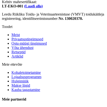
Kehtiv mahesertifikaat:
LT-EKO-001
(Laadi alla)
Leedu Riikliku Toidu- ja Veterinaarteenistuse (VMVT) toidukäitleja
registreering, identifitseerimisnumber
Nr. 130020370.
Toodet
Meist
Privaatsustingimused
Ostu-müügi tingimused
Võta ühendust
Retseptid
Artiklid
Meie ettevõte
Kohaletoimetamine
Lojaalsusprogramm
Hulgimüük
Makse liigid
Kauba tagastamine
Meie partnerid