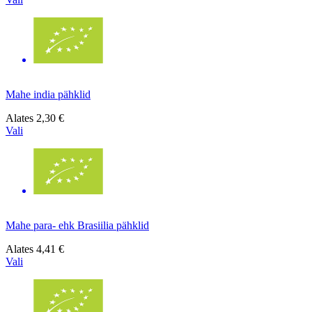
Mahe india pähklid
Alates
2,30 €
Vali
Mahe para- ehk Brasiilia pähklid
Alates
4,41 €
Vali