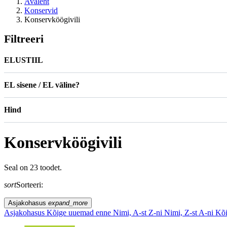
Avaleht
Konservid
Konservköögivili
Filtreeri
ELUSTIIL
EL sisene / EL väline?
Hind
Konservköögivili
Seal on 23 toodet.
sort
Sorteeri:
Asjakohasus
expand_more
Asjakohasus
Kõige uuemad enne
Nimi, A-st Z-ni
Nimi, Z-st A-ni
Kõi