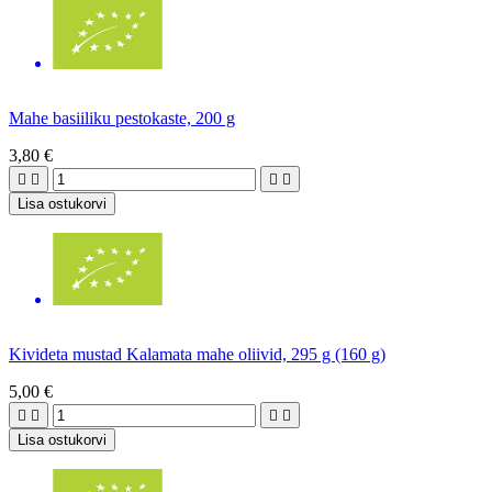
Mahe basiiliku pestokaste, 200 g
3,80 €




Lisa ostukorvi
Kivideta mustad Kalamata mahe oliivid, 295 g (160 g)
5,00 €




Lisa ostukorvi