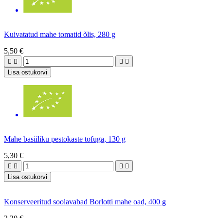
Kuivatatud mahe tomatid õlis, 280 g
5,50 €




Lisa ostukorvi
Mahe basiiliku pestokaste tofuga, 130 g
5,30 €




Lisa ostukorvi
Konserveeritud soolavabad Borlotti mahe oad, 400 g