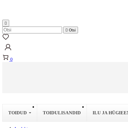


Otsi
0
TOIDUD
TOIDULISANDID
ILU JA HÜGIEE