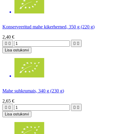
Konserveeritud mahe kikerherned, 350 g (220 g)
2,40 €




Lisa ostukorvi
Mahe suhkrumais, 340 g (230 g)
2,65 €




Lisa ostukorvi