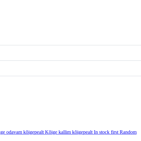
ge odavam kõigepealt
Kõige kallim kõigepealt
In stock first
Random