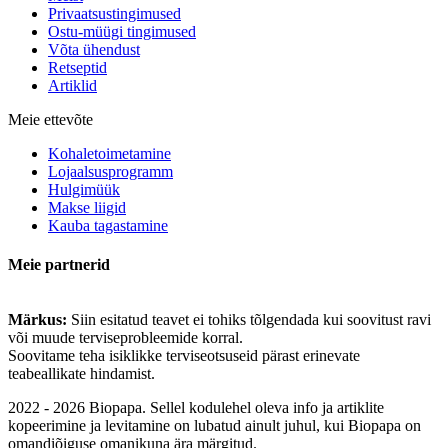
Privaatsustingimused
Ostu-müügi tingimused
Võta ühendust
Retseptid
Artiklid
Meie ettevõte
Kohaletoimetamine
Lojaalsusprogramm
Hulgimüük
Makse liigid
Kauba tagastamine
Meie partnerid
Märkus:
Siin esitatud teavet ei tohiks tõlgendada kui soovitust ravi
või muude terviseprobleemide korral.
Soovitame teha isiklikke terviseotsuseid pärast erinevate
teabeallikate hindamist.
2022 - 2026 Biopapa. Sellel kodulehel oleva info ja artiklite
kopeerimine ja levitamine on lubatud ainult juhul, kui Biopapa on
omandiõiguse omanikuna ära märgitud.