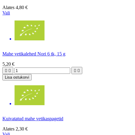
Alates
4,80 €
Vali
Mahe vetikalehed Nori 6 tk, 15 g
5,20 €




Lisa ostukorvi
Kuivatatud mahe vetikaspagetid
Alates
2,30 €
Vali