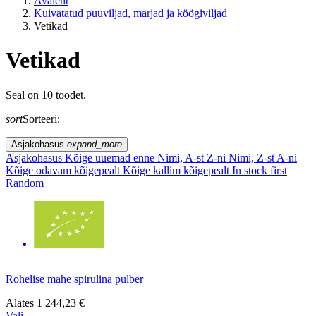
Avaleht
Kuivatatud puuviljad, marjad ja köögiviljad
Vetikad
Vetikad
ELUSTIIL
Seal on 10 toodet.
sort
Sorteeri:
EL sisene / EL väline?
Asjakohasus
expand_more
Hind
Asjakohasus
Kõige uuemad enne
Nimi, A-st Z-ni
Nimi, Z-st A-ni
Kõige odavam kõigepealt
Kõige kallim kõigepealt
In stock first
Random
Rohelise mahe spirulina pulber
Alates
1 244,23 €
Vali