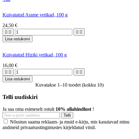
Kuivatatud Arame vetikad, 100 g
24,50 €




Lisa ostukorvi
Kuivatatud Hiziki vetikad, 100 g
16,00 €




Lisa ostukorvi
Kuvatakse 1–10 toodet (kokku 10)
Telli uudiskiri
Ja saa oma esimeselt ostult
10% allahindlust
!
Nõustun saama reklaam- ja muid e-kirju, mis kasutavad minu
andmeid privaatsustingimustes kirjeldatud viisil.