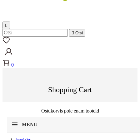


Otsi
0
Shopping Cart
Ostukorvis pole enam tooteid
MENU