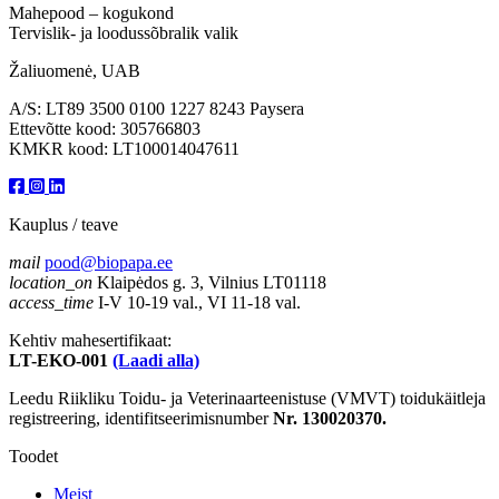
Mahepood – kogukond
Tervislik- ja loodussõbralik valik
Žaliuomenė, UAB
A/S: LT89 3500 0100 1227 8243 Paysera
Ettevõtte kood: 305766803
KMKR kood: LT100014047611
Kauplus / teave
mail
pood@biopapa.ee
location_on
Klaipėdos g. 3, Vilnius LT01118
access_time
I-V 10-19 val., VI 11-18 val.
Kehtiv mahesertifikaat:
LT-EKO-001
(Laadi alla)
Leedu Riikliku Toidu- ja Veterinaarteenistuse (VMVT) toidukäitleja
registreering, identifitseerimisnumber
Nr. 130020370.
Toodet
Meist