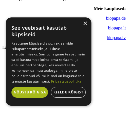
Meie kauplused:
biopapa.de
×
See veebisait kasutab
biopapa.lt
küpsiseid
biopapa.lv
Kasutame küpsiseid sisu, reklaamide
Laadimine...
isikupärastamiseks ja liikluse
analüüsimiseks. Samuti jagame teavet meie
saidi kasutamise kohta oma reklaami- ja
analüüsipartneritega, kes võivad seda
kombineerida muu teabega, mille olete
neile esitanud või mille nad on kogunud teie
teenuste kasutamisest.
Privaatsuspoliitika
NÕUSTU KÕIGIGA
KEELDU KÕIGIST