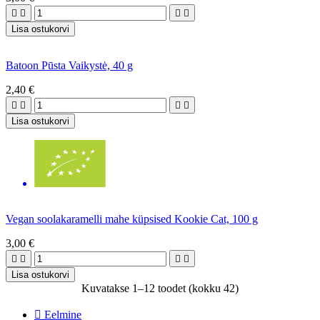




Lisa ostukorvi
Batoon Pūsta Vaikystė, 40 g
2,40 €




Lisa ostukorvi
Vegan soolakaramelli mahe küpsised Kookie Cat, 100 g
3,00 €




Lisa ostukorvi
Kuvatakse 1–12 toodet (kokku 42)

Eelmine