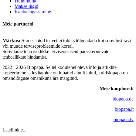
Hulgimüük
Makse liigid
Kauba tagastamine
Meie partnerid
Märkus:
Siin esitatud teavet ei tohiks tõlgendada kui soovitust ravi
või muude terviseprobleemide korral.
Soovitame teha isiklikke terviseotsuseid pärast erinevate
teabeallikate hindamist.
2022 - 2026 Biopapa. Sellel kodulehel oleva info ja artiklite
kopeerimine ja levitamine on lubatud ainult juhul, kui Biopapa on
omandiõiguse omanikuna ära märgitud.
Meie kauplused:
biopapa.de
biopapa.lt
biopapa.lv
Laadimine...