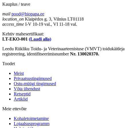
Kauplus / teave
mail
pood@biopapa.ee
location_on
Klaipėdos g. 3, Vilnius LT01118
access_time
I-V 10-19 val., VI 11-18 val.
Kehtiv mahesertifikaat:
LT-EKO-001
(Laadi alla)
Leedu Riikliku Toidu- ja Veterinaarteenistuse (VMVT) toidukäitleja
registreering, identifitseerimisnumber
Nr. 130020370.
Toodet
Meist
Privaatsustingimused
Ostu-müügi tingimused
Võta ühendust
Retseptid
Artiklid
Meie ettevõte
Kohaletoimetamine
Lojaalsusprogramm