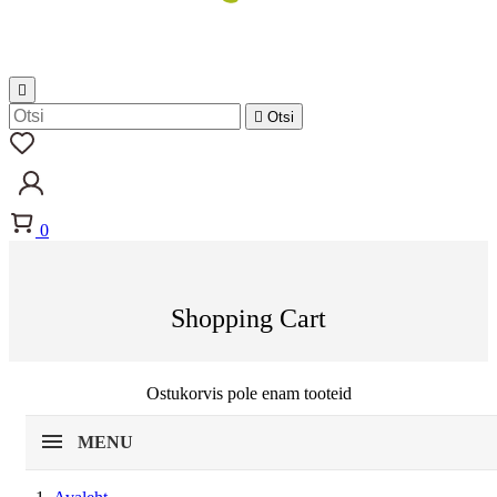


Otsi
0
Shopping Cart
Ostukorvis pole enam tooteid
MENU