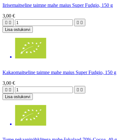
Iirisemaitseline taimne mahe maius Super Fudgio, 150 g
3,00 €




Lisa ostukorvi
Kakaomaitseline taimne mahe maius Super Fudgio, 150 g
3,00 €




Lisa ostukorvi
Tume pekaanipähklitega mahe šokolaad 70% Cocoa, 40 g