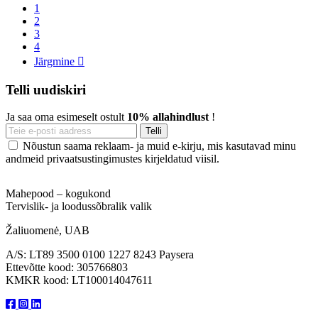
1
2
3
4
Järgmine

Telli uudiskiri
Ja saa oma esimeselt ostult
10% allahindlust
!
Nõustun saama reklaam- ja muid e-kirju, mis kasutavad minu
andmeid privaatsustingimustes kirjeldatud viisil.
Mahepood – kogukond
Tervislik- ja loodussõbralik valik
Žaliuomenė, UAB
A/S: LT89 3500 0100 1227 8243 Paysera
Ettevõtte kood: 305766803
KMKR kood: LT100014047611