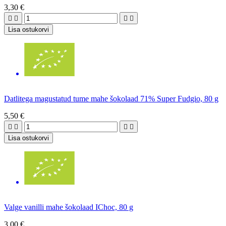
3,30 €




Lisa ostukorvi
Datlitega magustatud tume mahe šokolaad 71% Super Fudgio, 80 g
5,50 €




Lisa ostukorvi
Valge vanilli mahe šokolaad IChoc, 80 g
3,00 €