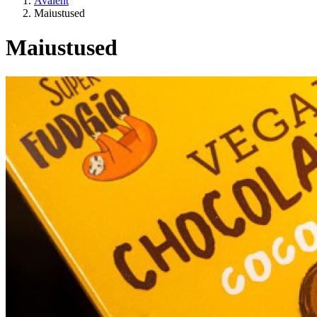
Avaleht
Maiustused
Maiustused
ELUSTIIL
EL sisene / EL väline?
Hind