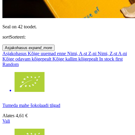
Seal on 42 toodet.
sort
Sorteeri:
Asjakohasus
expand_more
Asjakohasus
Kõige uuemad enne
Nimi, A-st Z-ni
Nimi, Z-st A-ni
Kõige odavam kõigepealt
Kõige kallim kõigepealt
In stock first
Random
Tumeda mahe šokolaadi tilgad
Alates
4,61 €
Vali