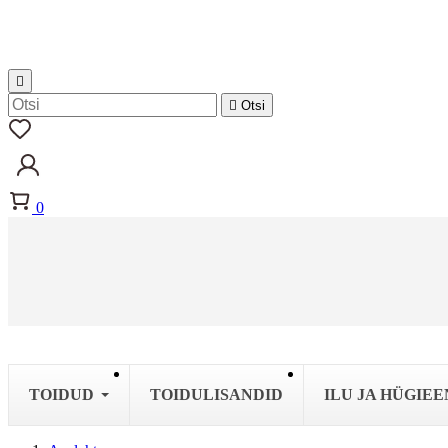


Otsi
0
TOIDUD
TOIDULISANDID
ILU JA HÜGIEE