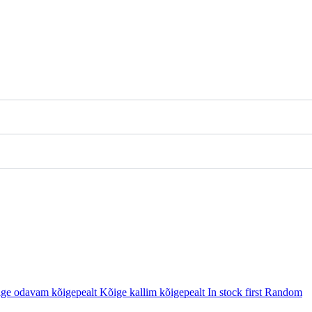
ge odavam kõigepealt
Kõige kallim kõigepealt
In stock first
Random