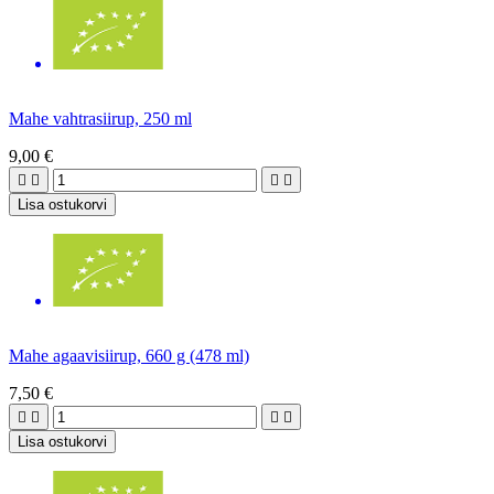
Mahe vahtrasiirup, 250 ml
9,00 €




Lisa ostukorvi
Mahe agaavisiirup, 660 g (478 ml)
7,50 €




Lisa ostukorvi