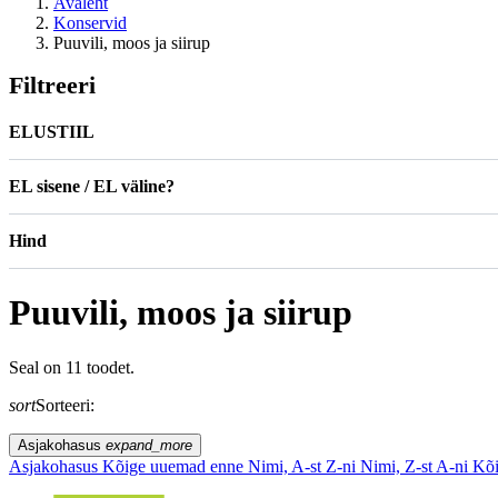
Avaleht
Konservid
Puuvili, moos ja siirup
Filtreeri
ELUSTIIL
EL sisene / EL väline?
Hind
Puuvili, moos ja siirup
Seal on 11 toodet.
sort
Sorteeri:
Asjakohasus
expand_more
Asjakohasus
Kõige uuemad enne
Nimi, A-st Z-ni
Nimi, Z-st A-ni
Kõi