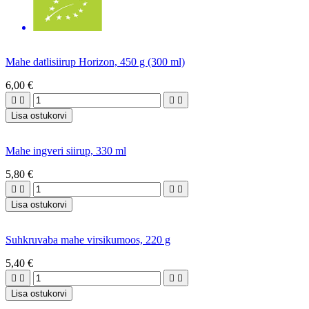
Mahe datlisiirup Horizon, 450 g (300 ml)
6,00 €




Lisa ostukorvi
Mahe ingveri siirup, 330 ml
5,80 €




Lisa ostukorvi
Suhkruvaba mahe virsikumoos, 220 g
5,40 €




Lisa ostukorvi