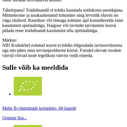
Tähelepanu! Toidulisandit ei tohiks kasutada toidukorra asendajana.
Mitmekesine ja tasakaalustatud toitumine ning tervislik eluviis on
väga olulised. Raseduse või rinnaga toitmise ajal konsulteerida enne
kasutamist spetsialistiga. Haiguse või ravimite tarvitamise korral
pidada enne toidulisandi kasutamist nõu spetsialistiga.
Märkus:
NB! Kodulehel esitatud teavet ei tohiks tõlgendada ravisoovitusena
ega mis tahes muu terviseprobleemi korral. Fotodel olevate toodete
värvid võivad toote tegelikust värvist veidi erineda.
Sulle võib ka meeldida
Mahe B-vitamiinide kompleks, 60 kapslit
Ootame lisa...