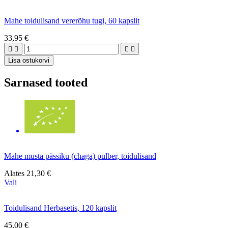
Mahe toidulisand vererõhu tugi, 60 kapslit
33,95 €




Lisa ostukorvi
Sarnased tooted
Mahe musta pässiku (chaga) pulber, toidulisand
Alates
21,30 €
Vali
Toidulisand Herbasetis, 120 kapslit
45,00 €