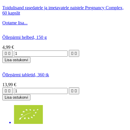
Toidulisand rasedatele ja imetavatele naistele Pregnancy Complex,
60 kapslit
Ootame lisa...
Õllepärmi helbed, 150 g
4,99 €




Lisa ostukorvi
Õllepärmi tabletid, 360 tk
13,99 €




Lisa ostukorvi