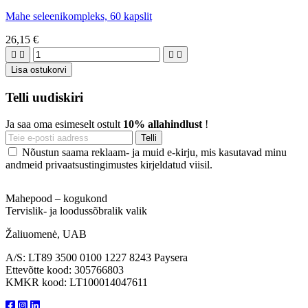
Mahe seleenikompleks, 60 kapslit
26,15 €




Lisa ostukorvi
Telli uudiskiri
Ja saa oma esimeselt ostult
10% allahindlust
!
Nõustun saama reklaam- ja muid e-kirju, mis kasutavad minu
andmeid privaatsustingimustes kirjeldatud viisil.
Mahepood – kogukond
Tervislik- ja loodussõbralik valik
Žaliuomenė, UAB
A/S: LT89 3500 0100 1227 8243 Paysera
Ettevõtte kood: 305766803
KMKR kood: LT100014047611