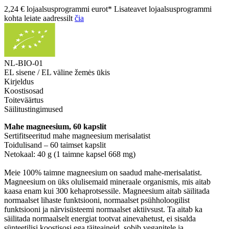
2,24 € lojaalsusprogrammi eurot* Lisateavet lojaalsusprogrammi
kohta leiate aadressilt
čia
NL-BIO-01
EL sisene / EL väline žemės ūkis
Kirjeldus
Koostisosad
Toiteväärtus
Säilitustingimused
Mahe magneesium, 60 kapslit
Sertifitseeritud mahe magneesium merisalatist
Toidulisand – 60 taimset kapslit
Netokaal: 40 g (1 taimne kapsel 668 mg)
Meie 100% taimne magneesium on saadud mahe-merisalatist.
Magneesium on üks olulisemaid mineraale organismis, mis aitab
kaasa enam kui 300 kehaprotsessile. Magneesium aitab säilitada
normaalset lihaste funktsiooni, normaalset psühholoogilist
funktsiooni ja närvisüsteemi normaalset aktiivsust. Ta aitab ka
säilitada normaalselt energiat tootvat ainevahetust, ei sisalda
sünteetilisi koostisosi ega täiteaineid, sobib veganitele ja