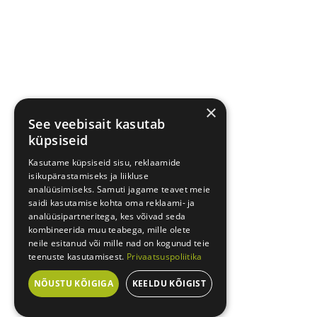
×
See veebisait kasutab
küpsiseid
Kasutame küpsiseid sisu, reklaamide
isikupärastamiseks ja liikluse
analüüsimiseks. Samuti jagame teavet meie
saidi kasutamise kohta oma reklaami- ja
analüüsipartneritega, kes võivad seda
kombineerida muu teabega, mille olete
neile esitanud või mille nad on kogunud teie
teenuste kasutamisest.
Privaatsuspoliitika
NÕUSTU KÕIGIGA
KEELDU KÕIGIST