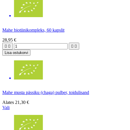
Mahe biotiinikompleks, 60 kapslit
28,95 €




Lisa ostukorvi
Mahe musta pässiku (chaga) pulber, toidulisand
Alates
21,30 €
Vali