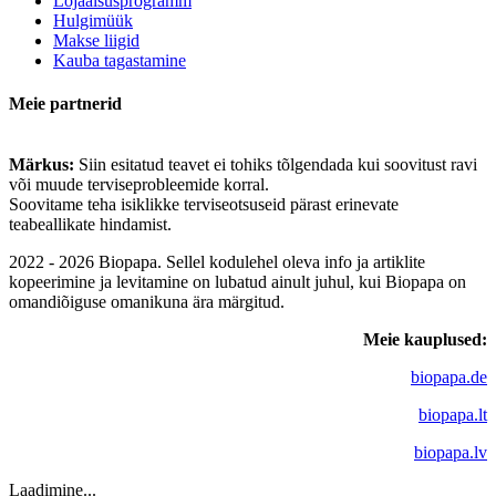
Lojaalsusprogramm
Hulgimüük
Makse liigid
Kauba tagastamine
Meie partnerid
Märkus:
Siin esitatud teavet ei tohiks tõlgendada kui soovitust ravi
või muude terviseprobleemide korral.
Soovitame teha isiklikke terviseotsuseid pärast erinevate
teabeallikate hindamist.
2022 - 2026 Biopapa. Sellel kodulehel oleva info ja artiklite
kopeerimine ja levitamine on lubatud ainult juhul, kui Biopapa on
omandiõiguse omanikuna ära märgitud.
Meie kauplused:
biopapa.de
biopapa.lt
biopapa.lv
Laadimine...