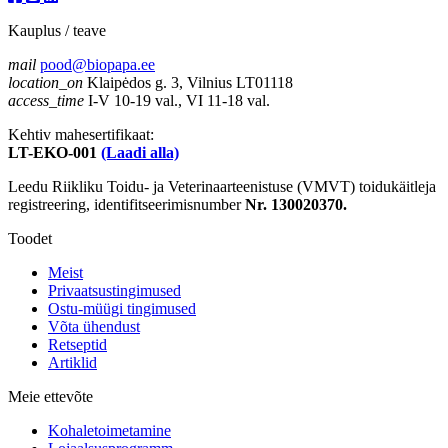
Kauplus / teave
mail
pood@biopapa.ee
location_on
Klaipėdos g. 3, Vilnius LT01118
access_time
I-V 10-19 val., VI 11-18 val.
Kehtiv mahesertifikaat:
LT-EKO-001
(Laadi alla)
Leedu Riikliku Toidu- ja Veterinaarteenistuse (VMVT) toidukäitleja
registreering, identifitseerimisnumber
Nr. 130020370.
Toodet
Meist
Privaatsustingimused
Ostu-müügi tingimused
Võta ühendust
Retseptid
Artiklid
Meie ettevõte
Kohaletoimetamine