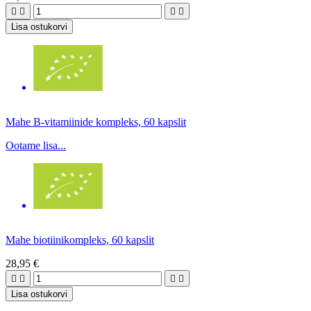




Lisa ostukorvi
Mahe B-vitamiinide kompleks, 60 kapslit
Ootame lisa...
Mahe biotiinikompleks, 60 kapslit
28,95 €




Lisa ostukorvi