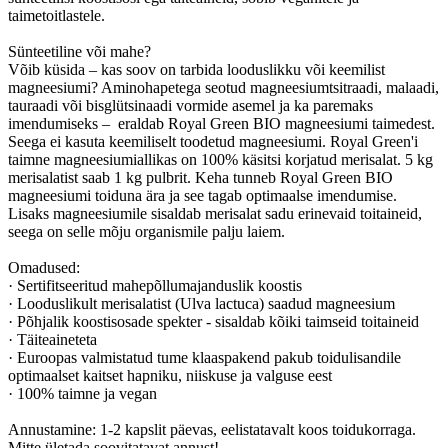
taimetoitlastele.
Sünteetiline või mahe?
Võib küsida – kas soov on tarbida looduslikku või keemilist
magneesiumi? Aminohapetega seotud magneesiumtsitraadi, malaadi,
tauraadi või bisglütsinaadi vormide asemel ja ka paremaks
imendumiseks – eraldab Royal Green BIO magneesiumi taimedest.
Seega ei kasuta keemiliselt toodetud magneesiumi. Royal Green'i
taimne magneesiumiallikas on 100% käsitsi korjatud merisalat. 5 kg
merisalatist saab 1 kg pulbrit. Keha tunneb Royal Green BIO
magneesiumi toiduna ära ja see tagab optimaalse imendumise.
Lisaks magneesiumile sisaldab merisalat sadu erinevaid toitaineid,
seega on selle mõju organismile palju laiem.
Omadused:
· Sertifitseeritud mahepõllumajanduslik koostis
· Looduslikult merisalatist (Ulva lactuca) saadud magneesium
· Põhjalik koostisosade spekter - sisaldab kõiki taimseid toitaineid
· Täiteaineteta
· Euroopas valmistatud tume klaaspakend pakub toidulisandile
optimaalset kaitset hapniku, niiskuse ja valguse eest
· 100% taimne ja vegan
Annustamine: 1-2 kapslit päevas, eelistatavalt koos toidukorraga.
Mitte ületada soovitatavat annust!