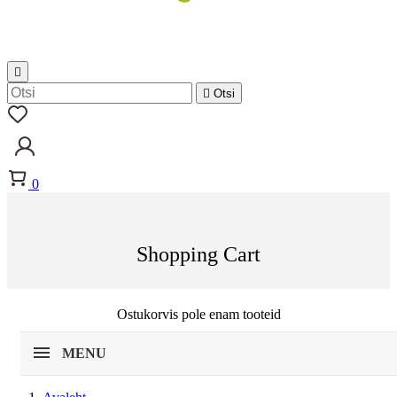


Otsi
0
Shopping Cart
Ostukorvis pole enam tooteid
MENU