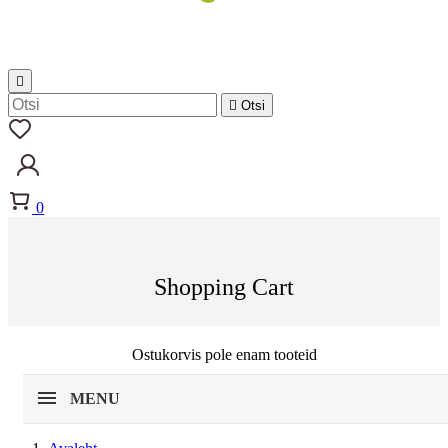


Otsi
0
Shopping Cart
Ostukorvis pole enam tooteid
MENU