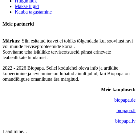
Hulgimüük
Makse liigid
Kauba tagastamine
Meie partnerid
Märkus:
Siin esitatud teavet ei tohiks tõlgendada kui soovitust ravi
või muude terviseprobleemide korral.
Soovitame teha isiklikke terviseotsuseid pärast erinevate
teabeallikate hindamist.
2022 - 2026 Biopapa. Sellel kodulehel oleva info ja artiklite
kopeerimine ja levitamine on lubatud ainult juhul, kui Biopapa on
omandiõiguse omanikuna ära märgitud.
Meie kauplused:
biopapa.de
biopapa.lt
biopapa.lv
Laadimine...