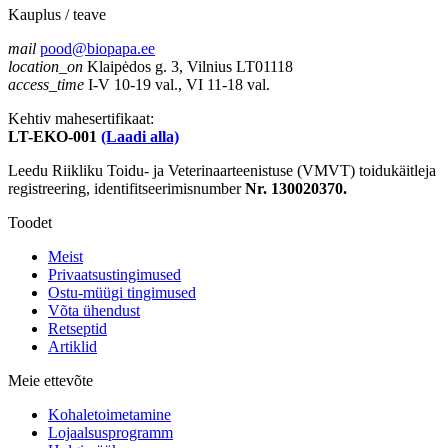
Kauplus / teave
mail
pood@biopapa.ee
location_on
Klaipėdos g. 3, Vilnius LT01118
access_time
I-V 10-19 val., VI 11-18 val.
Kehtiv mahesertifikaat:
LT-EKO-001
(Laadi alla)
Leedu Riikliku Toidu- ja Veterinaarteenistuse (VMVT) toidukäitleja
registreering, identifitseerimisnumber
Nr. 130020370.
Toodet
Meist
Privaatsustingimused
Ostu-müügi tingimused
Võta ühendust
Retseptid
Artiklid
Meie ettevõte
Kohaletoimetamine
Lojaalsusprogramm