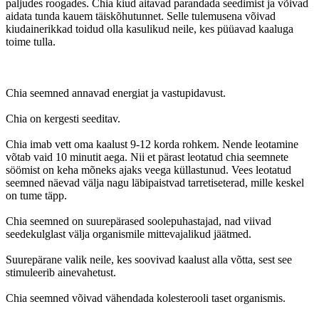
paljudes roogades. Chia kiud aitavad parandada seedimist ja võivad
aidata tunda kauem täiskõhutunnet. Selle tulemusena võivad
kiudainerikkad toidud olla kasulikud neile, kes püüavad kaaluga
toime tulla.
Chia seemned annavad energiat ja vastupidavust.
Chia on kergesti seeditav.
Chia imab vett oma kaalust 9-12 korda rohkem. Nende leotamine
võtab vaid 10 minutit aega. Nii et pärast leotatud chia seemnete
söömist on keha mõneks ajaks veega küllastunud. Vees leotatud
seemned näevad välja nagu läbipaistvad tarretiseterad, mille keskel
on tume täpp.
Chia seemned on suurepärased soolepuhastajad, nad viivad
seedekulglast välja organismile mittevajalikud jäätmed.
Suurepärane valik neile, kes soovivad kaalust alla võtta, sest see
stimuleerib ainevahetust.
Chia seemned võivad vähendada kolesterooli taset organismis.