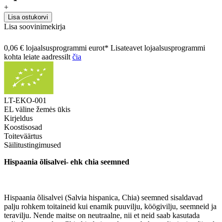
+
Lisa ostukorvi
Lisa soovinimekirja
0,06 € lojaalsusprogrammi eurot* Lisateavet lojaalsusprogrammi
kohta leiate aadressilt
čia
LT-EKO-001
EL väline žemės ūkis
Kirjeldus
Koostisosad
Toiteväärtus
Säilitustingimused
Hispaania õlisalvei- ehk chia seemned
Hispaania õlisalvei
(Salvia hispanica, Chia)
seemned sisaldavad
palju rohkem toitaineid kui enamik puuvilju, köögivilju, seemneid ja
teravilju. Nende maitse on neutraalne, nii et neid saab kasutada