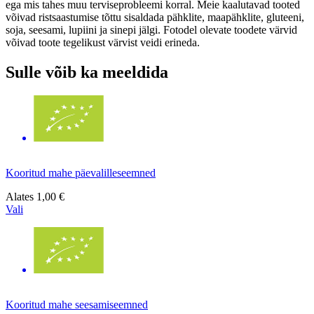
ega mis tahes muu terviseprobleemi korral. Meie kaalutavad tooted
võivad ristsaastumise tõttu sisaldada pähklite, maapähklite, gluteeni,
soja, seesami, lupiini ja sinepi jälgi. Fotodel olevate toodete värvid
võivad toote tegelikust värvist veidi erineda.
Sulle võib ka meeldida
Kooritud mahe päevalilleseemned
Alates
1,00 €
Vali
Kooritud mahe seesamiseemned