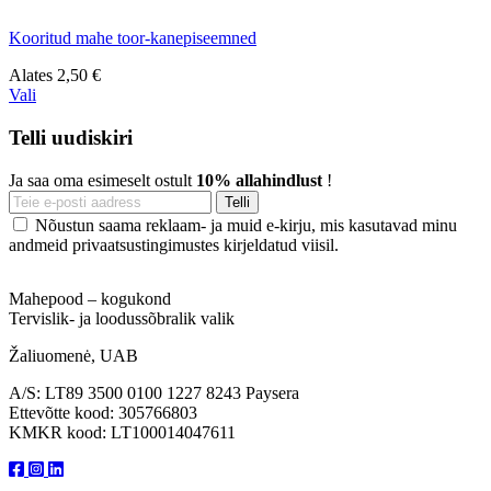
Kooritud mahe toor-kanepiseemned
Alates
2,50 €
Vali
Telli uudiskiri
Ja saa oma esimeselt ostult
10% allahindlust
!
Nõustun saama reklaam- ja muid e-kirju, mis kasutavad minu
andmeid privaatsustingimustes kirjeldatud viisil.
Mahepood – kogukond
Tervislik- ja loodussõbralik valik
Žaliuomenė, UAB
A/S: LT89 3500 0100 1227 8243 Paysera
Ettevõtte kood: 305766803
KMKR kood: LT100014047611