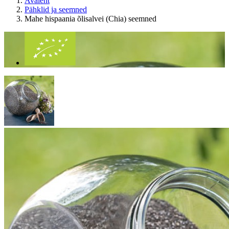
Avaleht
Pähklid ja seemned
Mahe hispaania õlisalvei (Chia) seemned