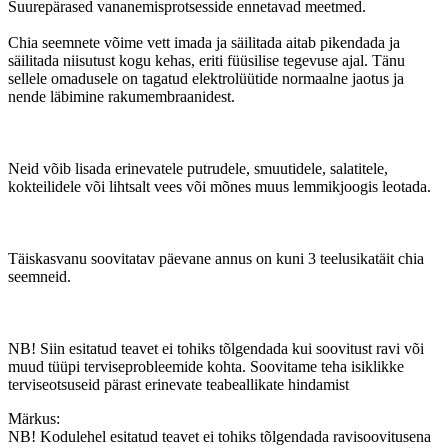
Suurepärased vananemisprotsesside ennetavad meetmed.
Chia seemnete võime vett imada ja säilitada aitab pikendada ja
säilitada niisutust kogu kehas, eriti füüsilise tegevuse ajal. Tänu
sellele omadusele on tagatud elektrolüütide normaalne jaotus ja
nende läbimine rakumembraanidest.
Neid võib lisada erinevatele putrudele, smuutidele, salatitele,
kokteilidele või lihtsalt vees või mõnes muus lemmikjoogis leotada.
Täiskasvanu soovitatav päevane annus on kuni 3 teelusikatäit chia
seemneid.
NB! Siin esitatud teavet ei tohiks tõlgendada kui soovitust ravi või
muud tüüpi terviseprobleemide kohta. Soovitame teha isiklikke
terviseotsuseid pärast erinevate teabeallikate hindamist
Märkus:
NB! Kodulehel esitatud teavet ei tohiks tõlgendada ravisoovitusena