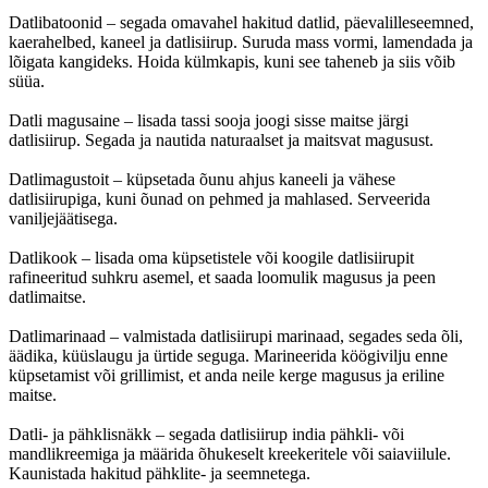
Datlibatoonid – segada omavahel hakitud datlid, päevalilleseemned,
kaerahelbed, kaneel ja datlisiirup. Suruda mass vormi, lamendada ja
lõigata kangideks. Hoida külmkapis, kuni see taheneb ja siis võib
süüa.
Datli magusaine – lisada tassi sooja joogi sisse maitse järgi
datlisiirup. Segada ja nautida naturaalset ja maitsvat magusust.
Datlimagustoit – küpsetada õunu ahjus kaneeli ja vähese
datlisiirupiga, kuni õunad on pehmed ja mahlased. Serveerida
vaniljejäätisega.
Datlikook – lisada oma küpsetistele või koogile datlisiirupit
rafineeritud suhkru asemel, et saada loomulik magusus ja peen
datlimaitse.
Datlimarinaad – valmistada datlisiirupi marinaad, segades seda õli,
äädika, küüslaugu ja ürtide seguga. Marineerida köögivilju enne
küpsetamist või grillimist, et anda neile kerge magusus ja eriline
maitse.
Datli- ja pähklisnäkk – segada datlisiirup india pähkli- või
mandlikreemiga ja määrida õhukeselt kreekeritele või saiaviilule.
Kaunistada hakitud pähklite- ja seemnetega.