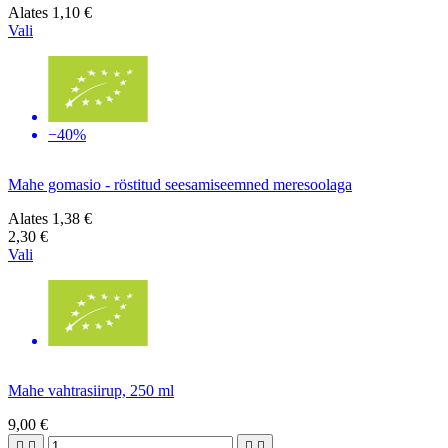
Alates
1,10 €
Vali
−40%
Mahe gomasio - röstitud seesamiseemned meresoolaga
Alates
1,38 €
2,30 €
Vali
Mahe vahtrasiirup, 250 ml
9,00 €



