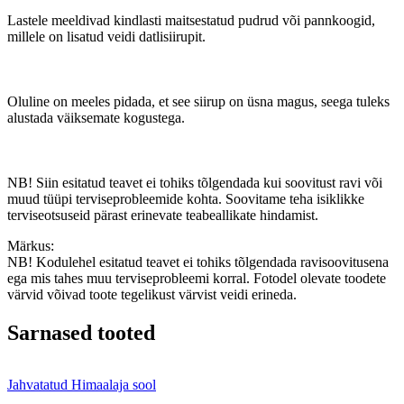
Lastele meeldivad kindlasti maitsestatud pudrud või pannkoogid,
millele on lisatud veidi datlisiirupit.
Oluline on meeles pidada, et see siirup on üsna magus, seega tuleks
alustada väiksemate kogustega.
NB! Siin esitatud teavet ei tohiks tõlgendada kui soovitust ravi või
muud tüüpi terviseprobleemide kohta. Soovitame teha isiklikke
terviseotsuseid pärast erinevate teabeallikate hindamist.
Märkus:
NB! Kodulehel esitatud teavet ei tohiks tõlgendada ravisoovitusena
ega mis tahes muu terviseprobleemi korral. Fotodel olevate toodete
värvid võivad toote tegelikust värvist veidi erineda.
Sarnased tooted
Jahvatatud Himaalaja sool