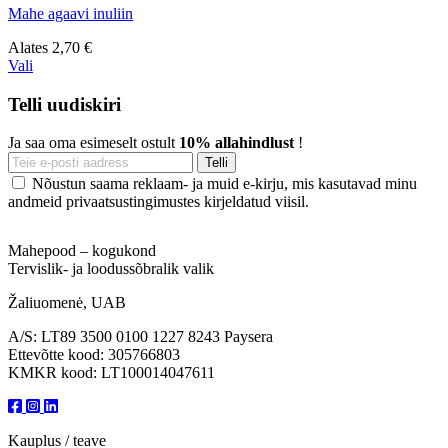
Mahe agaavi inuliin
Alates
2,70 €
Vali
Telli uudiskiri
Ja saa oma esimeselt ostult
10% allahindlust
!
Nõustun saama reklaam- ja muid e-kirju, mis kasutavad minu
andmeid privaatsustingimustes kirjeldatud viisil.
Mahepood – kogukond
Tervislik- ja loodussõbralik valik
Žaliuomenė, UAB
A/S: LT89 3500 0100 1227 8243 Paysera
Ettevõtte kood: 305766803
KMKR kood: LT100014047611
Kauplus / teave