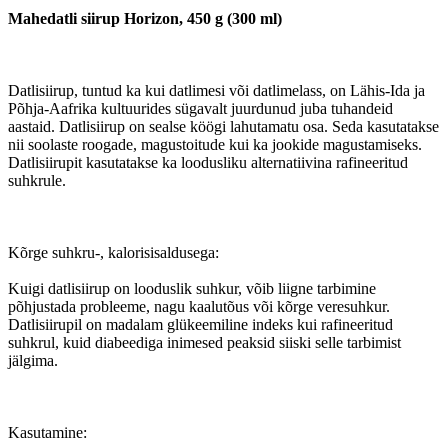
Mahedatli siirup Horizon, 450 g (300 ml)
Datlisiirup, tuntud ka kui datlimesi või datlimelass, on Lähis-Ida ja
Põhja-Aafrika kultuurides sügavalt juurdunud juba tuhandeid
aastaid. Datlisiirup on sealse köögi lahutamatu osa. Seda kasutatakse
nii soolaste roogade, magustoitude kui ka jookide magustamiseks.
Datlisiirupit kasutatakse ka loodusliku alternatiivina rafineeritud
suhkrule.
Kõrge suhkru-, kalorisisaldusega:
Kuigi datlisiirup on looduslik suhkur, võib liigne tarbimine
põhjustada probleeme, nagu kaalutõus või kõrge veresuhkur.
Datlisiirupil on madalam glükeemiline indeks kui rafineeritud
suhkrul, kuid diabeediga inimesed peaksid siiski selle tarbimist
jälgima.
Kasutamine: