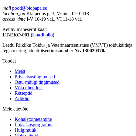
mail
pood@biopapa.ee
location_on
Klaipėdos g. 3, Vilnius LT01118
access_time
I-V 10-19 val., VI 11-18 val.
Kehtiv mahesertifikaat:
LT-EKO-001
(Laadi alla)
Leedu Riikliku Toidu- ja Veterinaarteenistuse (VMVT) toidukäitleja
registreering, identifitseerimisnumber
Nr. 130020370.
Toodet
Meist
Privaatsustingimused
Ostu-müügi tingimused
Võta ühendust
Retseptid
Artiklid
Meie ettevõte
Kohaletoimetamine
Lojaalsusprogramm
Hulgimüük
Makse liigid