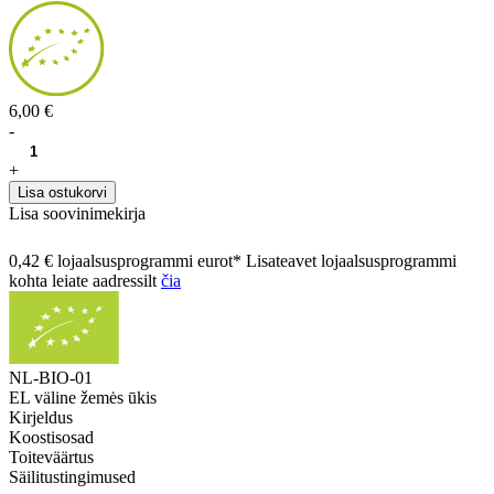
6,00 €
-
+
Lisa ostukorvi
Lisa soovinimekirja
0,42 € lojaalsusprogrammi eurot* Lisateavet lojaalsusprogrammi
kohta leiate aadressilt
čia
NL-BIO-01
EL väline žemės ūkis
Kirjeldus
Koostisosad
Toiteväärtus
Säilitustingimused