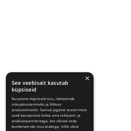
×
See veebisait kasutab
küpsiseid
Kasutame küpsiseid sisu, reklaamide
isikupärastamiseks ja liikluse
analüüsimiseks. Samuti jagame teavet meie
saidi kasutamise kohta oma reklaami- ja
analüüsipartneritega, kes võivad seda
kombineerida muu teabega, mille olete