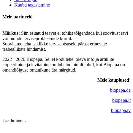
Kauba tagastamine
Meie partnerid
Märkus:
Siin esitatud teavet ei tohiks tõlgendada kui soovitust ravi
või muude terviseprobleemide korral.
Soovitame teha isiklikke terviseotsuseid pärast erinevate
teabeallikate hindamist.
2022 - 2026 Biopapa. Sellel kodulehel oleva info ja artiklite
kopeerimine ja levitamine on lubatud ainult juhul, kui Biopapa on
omandiõiguse omanikuna ära märgitud.
Meie kauplused:
biopapa.de
biopapa.lt
biopapa.lv
Laadimine...