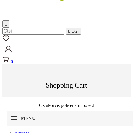


Otsi
0
Shopping Cart
Ostukorvis pole enam tooteid
MENU