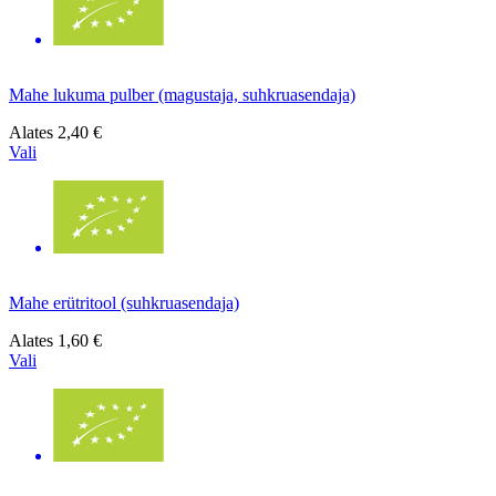
Mahe lukuma pulber (magustaja, suhkruasendaja)
Alates
2,40 €
Vali
Mahe erütritool (suhkruasendaja)
Alates
1,60 €
Vali