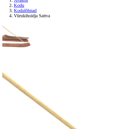
Avaleht
Kodu
Kodulõhnad
Viirukihoidja Sattva