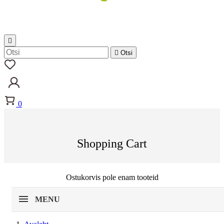


Otsi
0
Shopping Cart
Ostukorvis pole enam tooteid
MENU