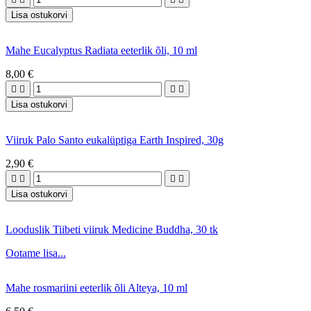
Lisa ostukorvi
Mahe Eucalyptus Radiata eeterlik õli, 10 ml
8,00 €




Lisa ostukorvi
Viiruk Palo Santo eukalüptiga Earth Inspired, 30g
2,90 €




Lisa ostukorvi
Looduslik Tiibeti viiruk Medicine Buddha, 30 tk
Ootame lisa...
Mahe rosmariini eeterlik õli Alteya, 10 ml