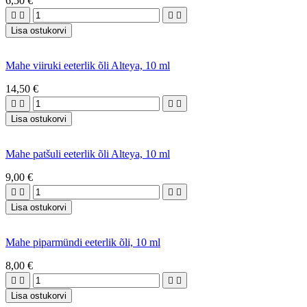
6,50 €




Lisa ostukorvi
Mahe viiruki eeterlik õli Alteya, 10 ml
14,50 €




Lisa ostukorvi
Mahe patšuli eeterlik õli Alteya, 10 ml
9,00 €




Lisa ostukorvi
Mahe piparmündi eeterlik õli, 10 ml
8,00 €




Lisa ostukorvi