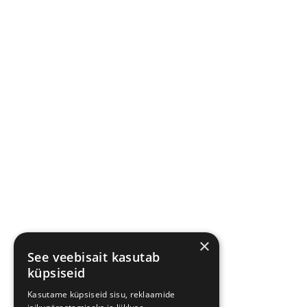
×
See veebisait kasutab
küpsiseid
Kasutame küpsiseid sisu, reklaamide