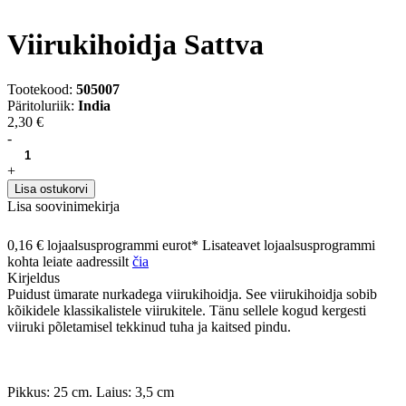
Viirukihoidja Sattva
Tootekood:
505007
Päritoluriik:
India
2,30 €
-
+
Lisa ostukorvi
Lisa soovinimekirja
0,16 € lojaalsusprogrammi eurot* Lisateavet lojaalsusprogrammi
kohta leiate aadressilt
čia
Kirjeldus
Puidust ümarate nurkadega viirukihoidja.
See viirukihoidja sobib
kõikidele klassikalistele viirukitele.
Tänu sellele kogud kergesti
viiruki põletamisel tekkinud tuha ja kaitsed pindu.
Pikkus: 25 cm.
Laius: 3,5 cm