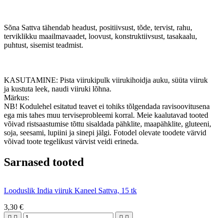
Sõna Sattva tähendab headust, positiivsust, tõde, tervist, rahu,
terviklikku maailmavaadet, loovust, konstruktiivsust, tasakaalu,
puhtust, sisemist teadmist.
KASUTAMINE: Pista viirukipulk viirukihoidja auku, süüta viiruk
ja kustuta leek, naudi viiruki lõhna.
Märkus:
NB! Kodulehel esitatud teavet ei tohiks tõlgendada ravisoovitusena
ega mis tahes muu terviseprobleemi korral. Meie kaalutavad tooted
võivad ristsaastumise tõttu sisaldada pähklite, maapähklite, gluteeni,
soja, seesami, lupiini ja sinepi jälgi. Fotodel olevate toodete värvid
võivad toote tegelikust värvist veidi erineda.
Sarnased tooted
Looduslik India viiruk Kaneel Sattva, 15 tk
3,30 €



