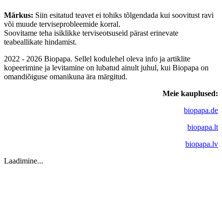
Märkus:
Siin esitatud teavet ei tohiks tõlgendada kui soovitust ravi
või muude terviseprobleemide korral.
Soovitame teha isiklikke terviseotsuseid pärast erinevate
teabeallikate hindamist.
2022 - 2026 Biopapa. Sellel kodulehel oleva info ja artiklite
kopeerimine ja levitamine on lubatud ainult juhul, kui Biopapa on
omandiõiguse omanikuna ära märgitud.
Meie kauplused:
biopapa.de
biopapa.lt
biopapa.lv
Laadimine...