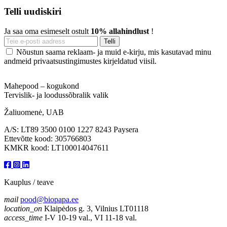
Telli uudiskiri
Ja saa oma esimeselt ostult
10% allahindlust
!
Nõustun saama reklaam- ja muid e-kirju, mis kasutavad minu
andmeid privaatsustingimustes kirjeldatud viisil.
Mahepood – kogukond
Tervislik- ja loodussõbralik valik
Žaliuomenė, UAB
A/S: LT89 3500 0100 1227 8243 Paysera
Ettevõtte kood: 305766803
KMKR kood: LT100014047611
Kauplus / teave
mail
pood@biopapa.ee
location_on
Klaipėdos g. 3, Vilnius LT01118
access_time
I-V 10-19 val., VI 11-18 val.