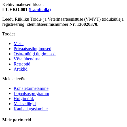
Kehtiv mahesertifikaat:
LT-EKO-001
(Laadi alla)
Leedu Riikliku Toidu- ja Veterinaarteenistuse (VMVT) toidukäitleja
registreering, identifitseerimisnumber
Nr. 130020370.
Toodet
Meist
Privaatsustingimused
Ostu-müügi tingimused
Võta ühendust
Retseptid
Artiklid
Meie ettevõte
Kohaletoimetamine
Lojaalsusprogramm
Hulgimüük
Makse liigid
Kauba tagastamine
Meie partnerid