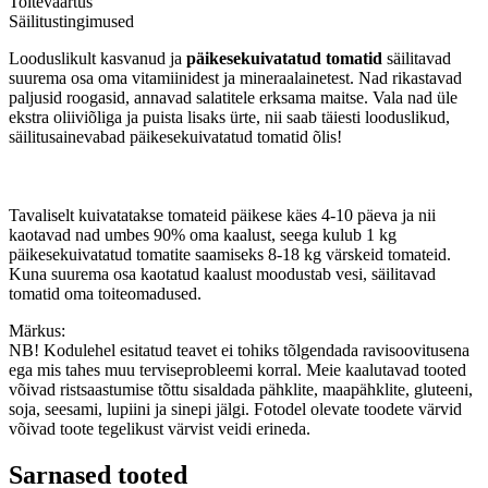
Toiteväärtus
Säilitustingimused
Looduslikult kasvanud ja
päikesekuivatatud tomatid
säilitavad
suurema osa oma vitamiinidest ja mineraalainetest. Nad rikastavad
paljusid roogasid, annavad salatitele erksama maitse. Vala nad üle
ekstra oliiviõliga ja puista lisaks ürte, nii saab täiesti looduslikud,
säilitusainevabad päikesekuivatatud tomatid õlis!
Tavaliselt kuivatatakse tomateid päikese käes 4-10 päeva ja nii
kaotavad nad umbes 90% oma kaalust, seega kulub 1 kg
päikesekuivatatud tomatite saamiseks 8-18 kg värskeid tomateid.
Kuna suurema osa kaotatud kaalust moodustab vesi, säilitavad
tomatid oma toiteomadused.
Märkus:
NB! Kodulehel esitatud teavet ei tohiks tõlgendada ravisoovitusena
ega mis tahes muu terviseprobleemi korral. Meie kaalutavad tooted
võivad ristsaastumise tõttu sisaldada pähklite, maapähklite, gluteeni,
soja, seesami, lupiini ja sinepi jälgi. Fotodel olevate toodete värvid
võivad toote tegelikust värvist veidi erineda.
Sarnased tooted