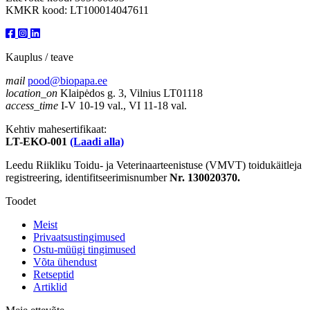
KMKR kood: LT100014047611
Kauplus / teave
mail
pood@biopapa.ee
location_on
Klaipėdos g. 3, Vilnius LT01118
access_time
I-V 10-19 val., VI 11-18 val.
Kehtiv mahesertifikaat:
LT-EKO-001
(Laadi alla)
Leedu Riikliku Toidu- ja Veterinaarteenistuse (VMVT) toidukäitleja
registreering, identifitseerimisnumber
Nr. 130020370.
Toodet
Meist
Privaatsustingimused
Ostu-müügi tingimused
Võta ühendust
Retseptid
Artiklid