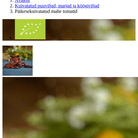
Avaleht
Kuivatatud puuviljad, marjad ja köögiviljad
Päikesekuivatatud mahe tomatid