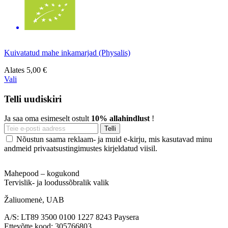
Kuivatatud mahe inkamarjad (Physalis)
Alates
5,00 €
Vali
Telli uudiskiri
Ja saa oma esimeselt ostult
10% allahindlust
!
Nõustun saama reklaam- ja muid e-kirju, mis kasutavad minu
andmeid privaatsustingimustes kirjeldatud viisil.
Mahepood – kogukond
Tervislik- ja loodussõbralik valik
Žaliuomenė, UAB
A/S: LT89 3500 0100 1227 8243 Paysera
Ettevõtte kood: 305766803