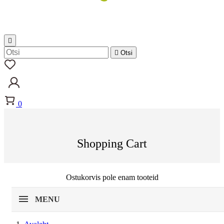


Otsi
0
Shopping Cart
Ostukorvis pole enam tooteid
MENU