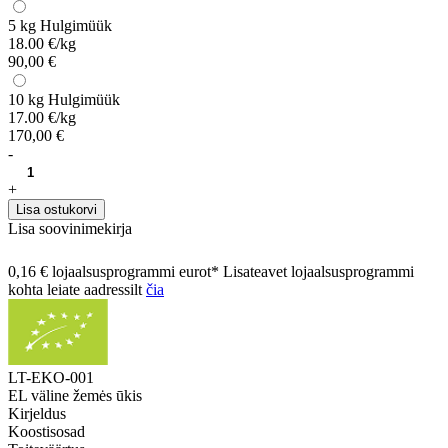
5 kg
Hulgimüük
18.00 €/kg
90,00 €
10 kg
Hulgimüük
17.00 €/kg
170,00 €
-
+
Lisa ostukorvi
Lisa soovinimekirja
0,16 € lojaalsusprogrammi eurot* Lisateavet lojaalsusprogrammi
kohta leiate aadressilt
čia
LT-EKO-001
EL väline žemės ūkis
Kirjeldus
Koostisosad