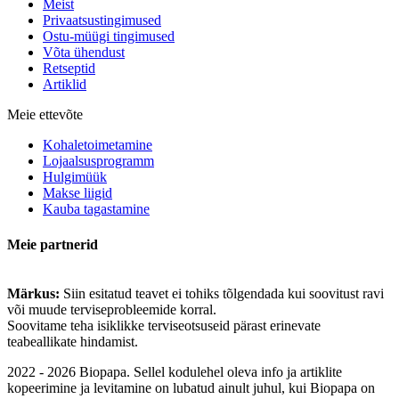
Meist
Privaatsustingimused
Ostu-müügi tingimused
Võta ühendust
Retseptid
Artiklid
Meie ettevõte
Kohaletoimetamine
Lojaalsusprogramm
Hulgimüük
Makse liigid
Kauba tagastamine
Meie partnerid
Märkus:
Siin esitatud teavet ei tohiks tõlgendada kui soovitust ravi
või muude terviseprobleemide korral.
Soovitame teha isiklikke terviseotsuseid pärast erinevate
teabeallikate hindamist.
2022 - 2026 Biopapa. Sellel kodulehel oleva info ja artiklite
kopeerimine ja levitamine on lubatud ainult juhul, kui Biopapa on