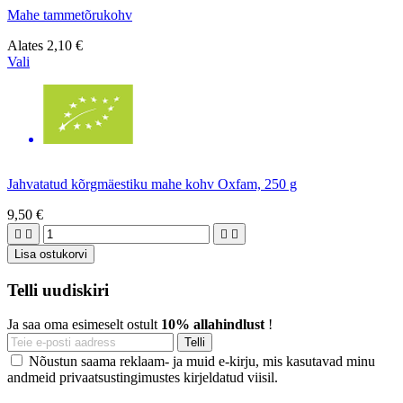
Mahe tammetõrukohv
Alates
2,10 €
Vali
Jahvatatud kõrgmäestiku mahe kohv Oxfam, 250 g
9,50 €




Lisa ostukorvi
Telli uudiskiri
Ja saa oma esimeselt ostult
10% allahindlust
!
Nõustun saama reklaam- ja muid e-kirju, mis kasutavad minu
andmeid privaatsustingimustes kirjeldatud viisil.