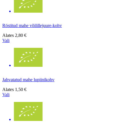
Röstitud mahe võilillejuure-kohv
Alates
2,80 €
Vali
Jahvatatud mahe lupiinikohv
Alates
1,50 €
Vali