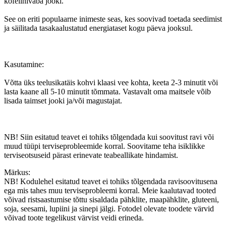
kofeiinivaba jooki.
See on eriti populaarne inimeste seas, kes soovivad toetada seedimist
ja säilitada tasakaalustatud energiataset kogu päeva jooksul.
Kasutamine:
Võtta üks teelusikatäis kohvi klaasi vee kohta, keeta 2-3 minutit või
lasta kaane all 5-10 minutit tõmmata. Vastavalt oma maitsele võib
lisada taimset jooki ja/või magustajat.
NB! Siin esitatud teavet ei tohiks tõlgendada kui soovitust ravi või
muud tüüpi terviseprobleemide korral. Soovitame teha isiklikke
terviseotsuseid pärast erinevate teabeallikate hindamist.
Märkus:
NB! Kodulehel esitatud teavet ei tohiks tõlgendada ravisoovitusena
ega mis tahes muu terviseprobleemi korral. Meie kaalutavad tooted
võivad ristsaastumise tõttu sisaldada pähklite, maapähklite, gluteeni,
soja, seesami, lupiini ja sinepi jälgi. Fotodel olevate toodete värvid
võivad toote tegelikust värvist veidi erineda.