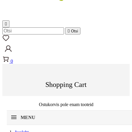


Otsi
0
Shopping Cart
Ostukorvis pole enam tooteid
MENU