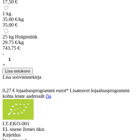
17,50 €
1 kg
35.00 €/kg
35,00 €
25 kg
Hulgimüük
29.75 €/kg
743,75 €
-
+
Lisa ostukorvi
Lisa soovinimekirja
0,27 € lojaalsusprogrammi eurot* Lisateavet lojaalsusprogrammi
kohta leiate aadressilt
čia
LT-EKO-001
EL sisene žemės ūkis
Kirjeldus