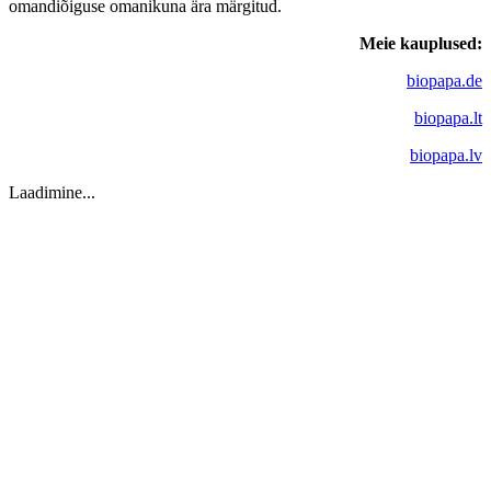
omandiõiguse omanikuna ära märgitud.
Meie kauplused:
biopapa.de
biopapa.lt
biopapa.lv
Laadimine...