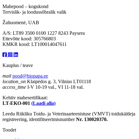
Mahepood – kogukond
Tervislik- ja loodussõbralik valik
Žaliuomenė, UAB
A/S: LT89 3500 0100 1227 8243 Paysera
Ettevõtte kood: 305766803
KMKR kood: LT100014047611
Kauplus / teave
mail
pood@biopapa.ee
location_on
Klaipėdos g. 3, Vilnius LT01118
access_time
I-V 10-19 val., VI 11-18 val.
Kehtiv mahesertifikaat:
LT-EKO-001
(Laadi alla)
Leedu Riikliku Toidu- ja Veterinaarteenistuse (VMVT) toidukäitleja
registreering, identifitseerimisnumber
Nr. 130020370.
Toodet