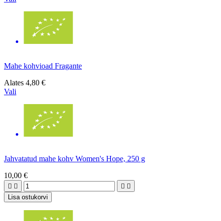
Mahe kohvioad Fragante
Alates
4,80 €
Vali
Jahvatatud mahe kohv Women's Hope, 250 g
10,00 €




Lisa ostukorvi