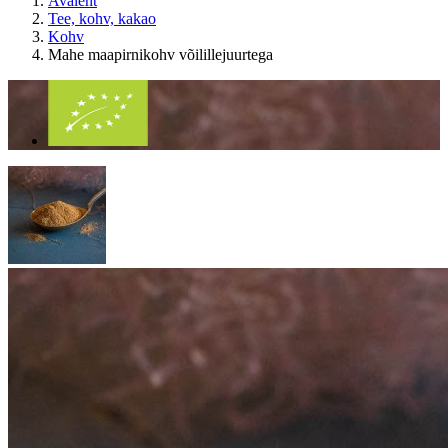
Avaleht
Tee, kohv, kakao
Kohv
Mahe maapirnikohv võilillejuurtega