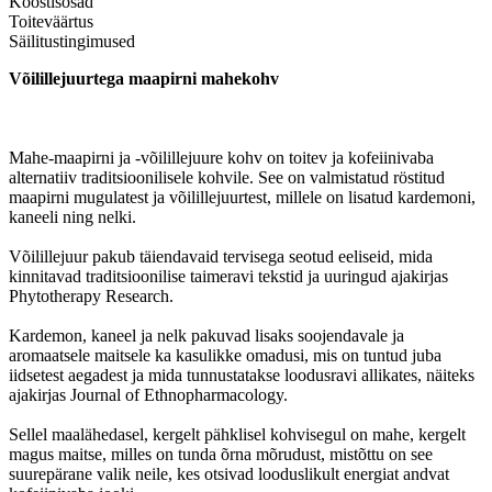
Koostisosad
Toiteväärtus
Säilitustingimused
Võilillejuurtega maapirni mahekohv
Mahe-maapirni ja -võilillejuure kohv on toitev ja kofeiinivaba
alternatiiv traditsioonilisele kohvile. See on valmistatud röstitud
maapirni mugulatest ja võilillejuurtest, millele on lisatud kardemoni,
kaneeli ning nelki.
Võilillejuur pakub täiendavaid tervisega seotud eeliseid, mida
kinnitavad traditsioonilise taimeravi tekstid ja uuringud ajakirjas
Phytotherapy Research.
Kardemon, kaneel ja nelk pakuvad lisaks soojendavale ja
aromaatsele maitsele ka kasulikke omadusi, mis on tuntud juba
iidsetest aegadest ja mida tunnustatakse loodusravi allikates, näiteks
ajakirjas Journal of Ethnopharmacology.
Sellel maalähedasel, kergelt pähklisel kohvisegul on mahe, kergelt
magus maitse, milles on tunda õrna mõrudust, mistõttu on see
suurepärane valik neile, kes otsivad looduslikult energiat andvat