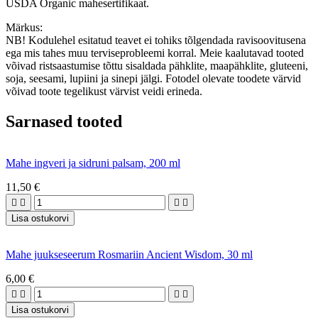
USDA Organic mahesertifikaat.
Märkus:
NB! Kodulehel esitatud teavet ei tohiks tõlgendada ravisoovitusena
ega mis tahes muu terviseprobleemi korral. Meie kaalutavad tooted
võivad ristsaastumise tõttu sisaldada pähklite, maapähklite, gluteeni,
soja, seesami, lupiini ja sinepi jälgi. Fotodel olevate toodete värvid
võivad toote tegelikust värvist veidi erineda.
Sarnased tooted
Mahe ingveri ja sidruni palsam, 200 ml
11,50 €




Lisa ostukorvi
Mahe juukseseerum Rosmariin Ancient Wisdom, 30 ml
6,00 €




Lisa ostukorvi