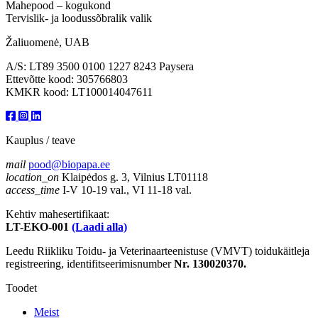
Mahepood – kogukond
Tervislik- ja loodussõbralik valik
Žaliuomenė, UAB
A/S: LT89 3500 0100 1227 8243 Paysera
Ettevõtte kood: 305766803
KMKR kood: LT100014047611
Kauplus / teave
mail
pood@biopapa.ee
location_on
Klaipėdos g. 3, Vilnius LT01118
access_time
I-V 10-19 val., VI 11-18 val.
Kehtiv mahesertifikaat:
LT-EKO-001
(Laadi alla)
Leedu Riikliku Toidu- ja Veterinaarteenistuse (VMVT) toidukäitleja
registreering, identifitseerimisnumber
Nr. 130020370.
Toodet
Meist