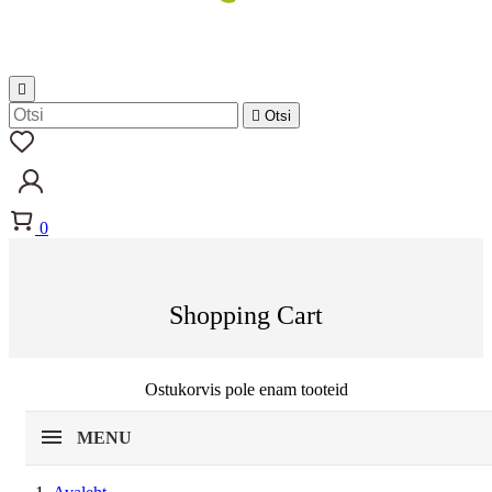


Otsi
0
Shopping Cart
Ostukorvis pole enam tooteid
MENU