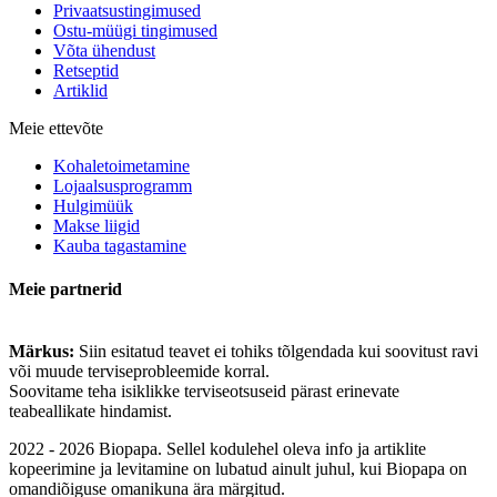
Privaatsustingimused
Ostu-müügi tingimused
Võta ühendust
Retseptid
Artiklid
Meie ettevõte
Kohaletoimetamine
Lojaalsusprogramm
Hulgimüük
Makse liigid
Kauba tagastamine
Meie partnerid
Märkus:
Siin esitatud teavet ei tohiks tõlgendada kui soovitust ravi
või muude terviseprobleemide korral.
Soovitame teha isiklikke terviseotsuseid pärast erinevate
teabeallikate hindamist.
2022 - 2026 Biopapa. Sellel kodulehel oleva info ja artiklite
kopeerimine ja levitamine on lubatud ainult juhul, kui Biopapa on
omandiõiguse omanikuna ära märgitud.