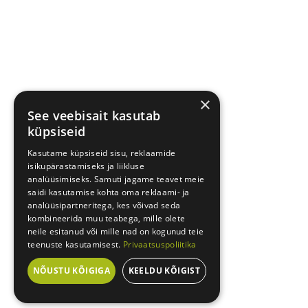
×
See veebisait kasutab
küpsiseid
Kasutame küpsiseid sisu, reklaamide
isikupärastamiseks ja liikluse
analüüsimiseks. Samuti jagame teavet meie
saidi kasutamise kohta oma reklaami- ja
analüüsipartneritega, kes võivad seda
kombineerida muu teabega, mille olete
neile esitanud või mille nad on kogunud teie
teenuste kasutamisest.
Privaatsuspoliitika
NÕUSTU KÕIGIGA
KEELDU KÕIGIST