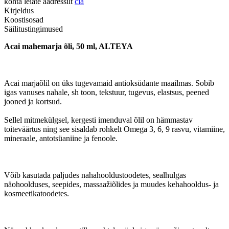
kohta leiate aadressilt
čia
Kirjeldus
Koostisosad
Säilitustingimused
Acai mahemarja õli, 50 ml, ALTEYA
Acai marjaõlil on üks tugevamaid antioksüdante maailmas. Sobib
igas vanuses nahale, sh toon, tekstuur, tugevus, elastsus, peened
jooned ja kortsud.
Sellel mitmekülgsel, kergesti imenduval õlil on hämmastav
toiteväärtus ning see sisaldab rohkelt Omega 3, 6, 9 rasvu, vitamiine,
mineraale, antotsüaniine ja fenoole.
Võib kasutada paljudes nahahooldustoodetes, sealhulgas
näohoolduses, seepides, massaažiõlides ja muudes kehahooldus- ja
kosmeetikatoodetes.