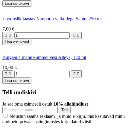
Lisa ostukorvi
Looduslik taastav šampoon valkudega Sante, 250 ml
7,00 €




Lisa ostukorvi
Bulgaaria mahe kummelivesi Alteya, 120 ml
10,00 €




Lisa ostukorvi
Telli uudiskiri
Ja saa oma esimeselt ostult
10% allahindlust
!
Nõustun saama reklaam- ja muid e-kirju, mis kasutavad minu
andmeid privaatsustingimustes kirjeldatud viisil.