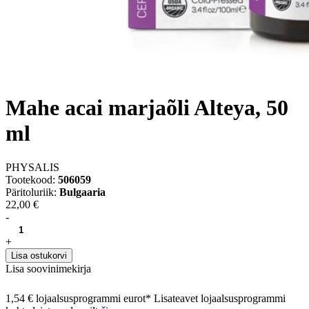
Mahe acai marjaõli Alteya, 50
ml
PHYSALIS
Tootekood:
506059
Päritoluriik:
Bulgaaria
22,00 €
-
+
Lisa ostukorvi
Lisa soovinimekirja
1,54 € lojaalsusprogrammi eurot* Lisateavet lojaalsusprogrammi