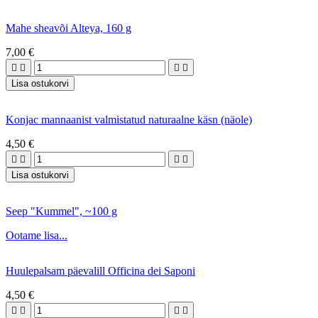
Mahe sheavõi Alteya, 160 g
7,00 €




Lisa ostukorvi
Konjac mannaanist valmistatud naturaalne käsn (näole)
4,50 €




Lisa ostukorvi
Seep "Kummel", ~100 g
Ootame lisa...
Huulepalsam päevalill Officina dei Saponi
4,50 €



