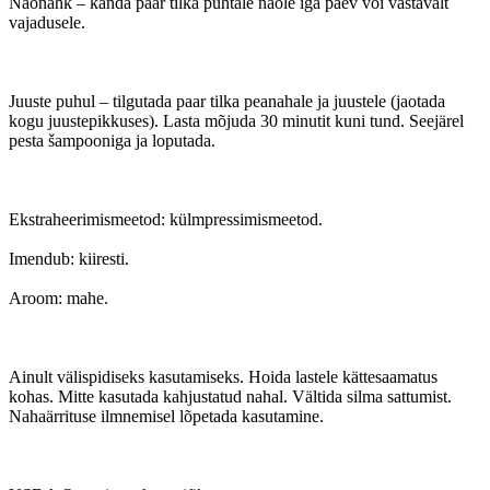
Näonahk – kanda paar tilka puhtale näole iga päev või vastavalt
vajadusele.
Juuste puhul – tilgutada paar tilka peanahale ja juustele (jaotada
kogu juustepikkuses). Lasta mõjuda 30 minutit kuni tund. Seejärel
pesta šampooniga ja loputada.
Ekstraheerimismeetod: külmpressimismeetod.
Imendub: kiiresti.
Aroom: mahe.
Ainult välispidiseks kasutamiseks. Hoida lastele kättesaamatus
kohas. Mitte kasutada kahjustatud nahal. Vältida silma sattumist.
Nahaärrituse ilmnemisel lõpetada kasutamine.