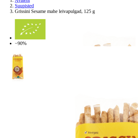
Avaleht
Suupisted
Grissini Sesame mahe leivapulgad, 125 g
−90%