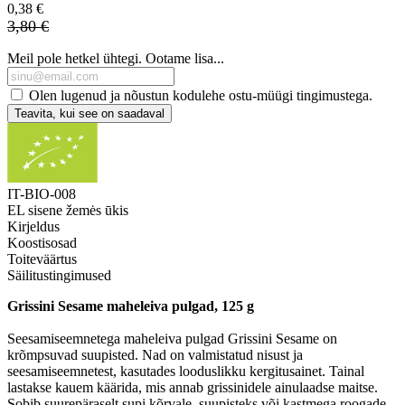
0,38 €
3,80 €
Meil pole hetkel ühtegi. Ootame lisa...
Olen lugenud ja nõustun kodulehe ostu-müügi tingimustega.
Teavita, kui see on saadaval
IT-BIO-008
EL sisene žemės ūkis
Kirjeldus
Koostisosad
Toiteväärtus
Säilitustingimused
Grissini Sesame maheleiva pulgad, 125 g
Seesamiseemnetega maheleiva pulgad Grissini Sesame on
krõmpsuvad suupisted. Nad on valmistatud nisust ja
seesamiseemnetest, kasutades looduslikku kergitusainet. Tainal
lastakse kauem käärida, mis annab grissinidele ainulaadse maitse.
Sobib suurepäraselt supi kõrvale, suupisteks või kastmega roogade