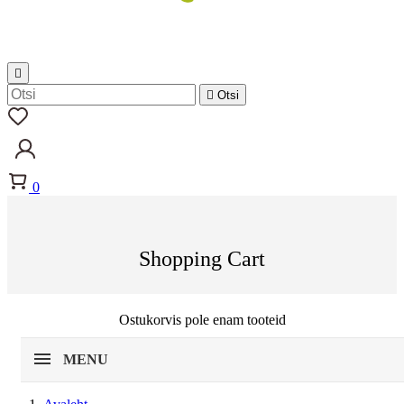


Otsi
0
Shopping Cart
Ostukorvis pole enam tooteid
MENU