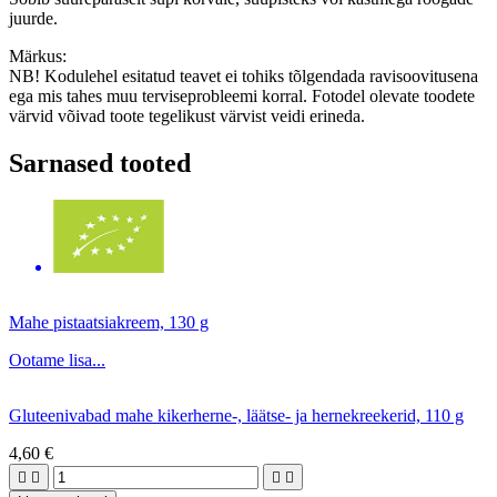
juurde.
Märkus:
NB! Kodulehel esitatud teavet ei tohiks tõlgendada ravisoovitusena
ega mis tahes muu terviseprobleemi korral. Fotodel olevate toodete
värvid võivad toote tegelikust värvist veidi erineda.
Sarnased tooted
Mahe pistaatsiakreem, 130 g
Ootame lisa...
Gluteenivabad mahe kikerherne-, läätse- ja hernekreekerid, 110 g
4,60 €



