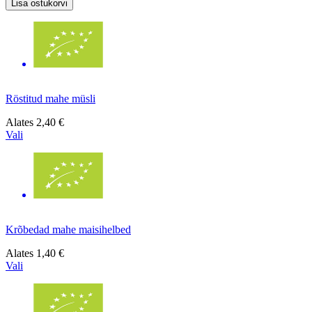
Lisa ostukorvi
Röstitud mahe müsli
Alates
2,40 €
Vali
Krõbedad mahe maisihelbed
Alates
1,40 €
Vali