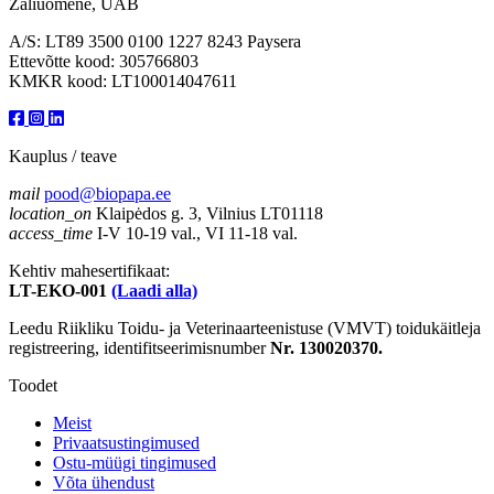
Žaliuomenė, UAB
A/S: LT89 3500 0100 1227 8243 Paysera
Ettevõtte kood: 305766803
KMKR kood: LT100014047611
Kauplus / teave
mail
pood@biopapa.ee
location_on
Klaipėdos g. 3, Vilnius LT01118
access_time
I-V 10-19 val., VI 11-18 val.
Kehtiv mahesertifikaat:
LT-EKO-001
(Laadi alla)
Leedu Riikliku Toidu- ja Veterinaarteenistuse (VMVT) toidukäitleja
registreering, identifitseerimisnumber
Nr. 130020370.
Toodet
Meist
Privaatsustingimused
Ostu-müügi tingimused
Võta ühendust