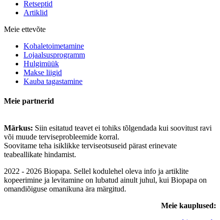
Retseptid
Artiklid
Meie ettevõte
Kohaletoimetamine
Lojaalsusprogramm
Hulgimüük
Makse liigid
Kauba tagastamine
Meie partnerid
Märkus:
Siin esitatud teavet ei tohiks tõlgendada kui soovitust ravi
või muude terviseprobleemide korral.
Soovitame teha isiklikke terviseotsuseid pärast erinevate
teabeallikate hindamist.
2022 - 2026 Biopapa. Sellel kodulehel oleva info ja artiklite
kopeerimine ja levitamine on lubatud ainult juhul, kui Biopapa on
omandiõiguse omanikuna ära märgitud.
Meie kauplused: