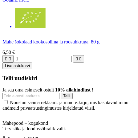
Mahe šokolaad kookospiima ja roosuhkruga, 80 g
6,50 €




Lisa ostukorvi
Telli uudiskiri
Ja saa oma esimeselt ostult
10% allahindlust
!
Nõustun saama reklaam- ja muid e-kirju, mis kasutavad minu
andmeid privaatsustingimustes kirjeldatud viisil.
Mahepood – kogukond
Tervislik- ja loodussõbralik valik