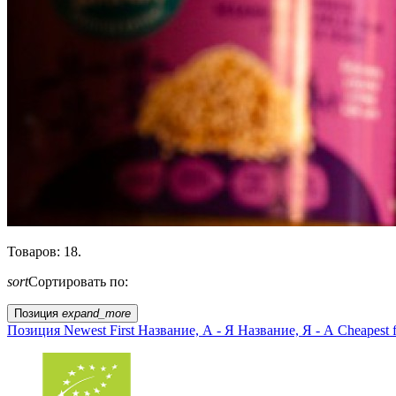
Товаров: 18.
sort
Сортировать по:
Позиция
expand_more
Позиция
Newest First
Название, А - Я
Название, Я - А
Cheapest f