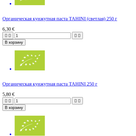
Органическая кунжутная паста TAHINI (светлая) 250 г
6,30 €




В корзину
Органическая кунжутная паста TAHINI 250 г
5,80 €




В корзину